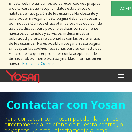
En esta web no utilizamos po defecto cookies propias
ACEP
o de terceros que recopilen datos estadísticos o
hábitos de navegación de los usuarios.No obstante y
para poder navegar en esta página debe es necesario
por motivos técnicos el aceptar las cookies que son de
tipo estadístico, para poder visualizar correctamente
nuestros contenidos y servicios, incluso mostrar
publicidad y ofertas relacionadas con las preferencias
de los usuarios. No es posible navegar en esta página
sin aceptar las cookies necesarias para su correcto uso.
En caso de no querer proceder con la aceptación de
dichas cookies , cierre ésta página. Más información en
nuestra
Política de Cookies
Toggle
naviga
Contactar con Yosan
Para contactar con Yosan puede llamarnos
directamente al telefono de nuestra central, o
enviarnos un email directamente al email