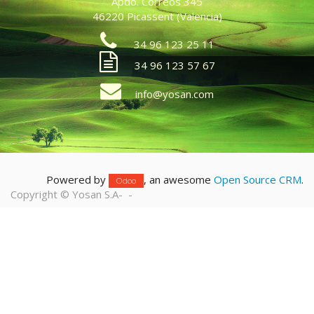
Apdo. Correos 345
46220 Picassent (Valencia)
34 96 123 25 11
34 96 123 57 67
info@yosan.com
Powered by
, an awesome
Open Source CRM
.
Odoo
Copyright ©
Yosan S.A
-
-