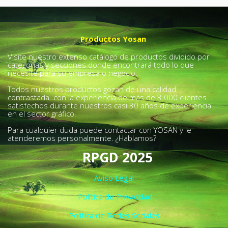
Productos Yosan
Visite nuestro extenso catálogo de productos dividido por
categorías y secciones donde encontrará todo lo que
necesite para su empresa o negocio.
Todos nuestros productos gozan de una calidad
contrastada con la experiencia de más de 3.000 clientes
satisfechos durante nuestros casi 30 años de experiencia
en el sector gráfico.
Para cualquier duda puede contactar con YOSAN y le
atenderemos personalmente. ¿Hablamos?
RPGD 2025
Aviso Legal
Política de Privacidad
Política de Redes Sociales