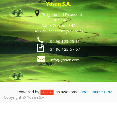
Yosan S.A.
Polígono Ind.Picassent
Calle 14
Apdo. Correos 345
46220 Picassent (Valencia)
34 96 123 25 11
34 96 123 57 67
info@yosan.com
Powered by
, an awesome
Open Source CRM
.
Odoo
Copyright ©
Yosan S.A
-
-