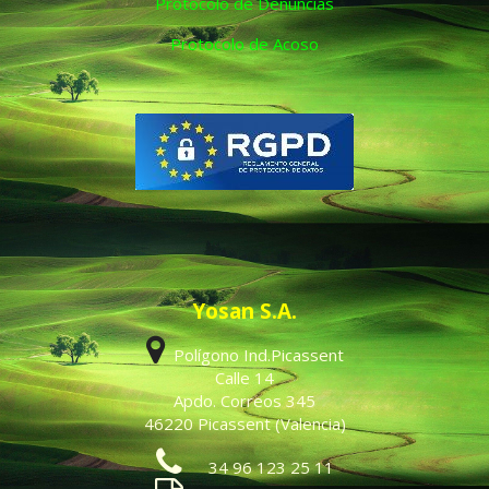
Protocolo de Denuncias
Protocolo de Acoso
Yosan S.A.
Polígono Ind.Picassent
Calle 14
Apdo. Correos 345
46220 Picassent (Valencia)
34 96 123 25 11