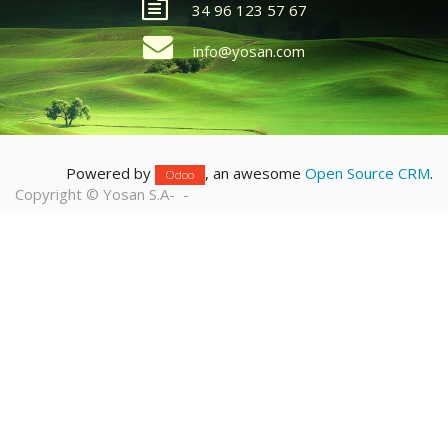
34 96 123 57 67
info@yosan.com
Powered by
, an awesome
Open Source CRM
.
Odoo
Copyright ©
Yosan S.A
-
-