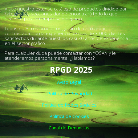
Visite nuestro extenso catálogo de productos dividido por
categorías y secciones donde encontrará todo lo que
necesite para su empresa o negocio.
Todos nuestros productos gozan de una calidad
contrastada con la experiencia de más de 3.000 clientes
satisfechos durante nuestros casi 30 años de experiencia
en el sector gráfico.
Para cualquier duda puede contactar con YOSAN y le
atenderemos personalmente. ¿Hablamos?
RPGD 2025
Aviso Legal
Política de Privacidad
Política de Redes Sociales
Política de Cookies
Canal de Denuncias