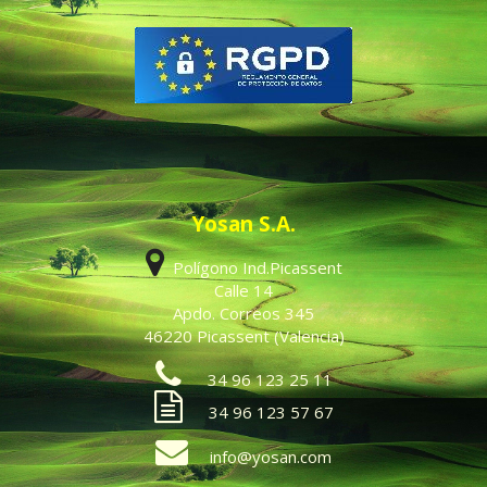
Yosan S.A.
Polígono Ind.Picassent
Calle 14
Apdo. Correos 345
46220 Picassent (Valencia)
34 96 123 25 11
34 96 123 57 67
info@yosan.com