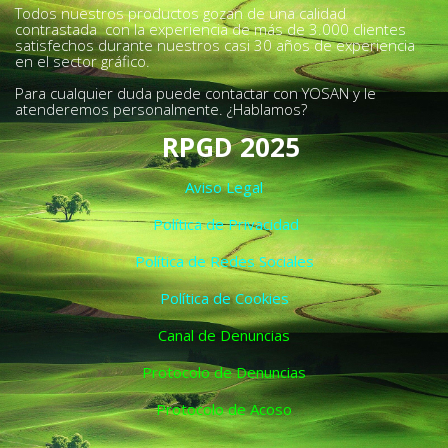
Todos nuestros productos gozan de una calidad
contrastada con la experiencia de más de 3.000 clientes
satisfechos durante nuestros casi 30 años de experiencia
en el sector gráfico.
Para cualquier duda puede contactar con YOSAN y le
atenderemos personalmente. ¿Hablamos?
RPGD 2025
Aviso Legal
Política de Privacidad
Política de Redes Sociales
Política de Cookies
Canal de Denuncias
Protocolo de Denuncias
Protocolo de Acoso