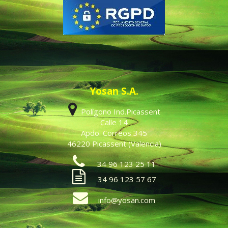
Yosan S.A.
Polígono Ind.Picassent
Calle 14
Apdo. Correos 345
46220 Picassent (Valencia)
34 96 123 25 11
34 96 123 57 67
info@yosan.com