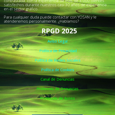
contrastada con la experiencia de más de 3.000 clientes
satisfechos durante nuestros casi 30 años de experiencia
en el sector gráfico.
Para cualquier duda puede contactar con YOSAN y le
atenderemos personalmente. ¿Hablamos?
RPGD 2025
Aviso Legal
Política de Privacidad
Política de Redes Sociales
Política de Cookies
Canal de Denuncias
Protocolo de Denuncias
Protocolo de Acoso