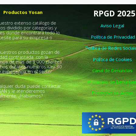
RPGD 2025
Productos Yosan
nuestro extenso catálogo de
Aviso Legal
os dividido por categorías y
es donde encontrará todo lo
Política de Privacidad
esite para su empresa o
.
Política de Redes Social
uestros productos gozan de
idad contrastada con la
Política de Cookies
ncia de más de 3.000 clientes
chos durante nuestros casi 30
Canal de Denuncias
 experiencia en el sector
Protocolo de Denuncia
alquier duda puede contactar
SAN y le atenderemos
Protocolo de Acoso
almente. ¿Hablamos?