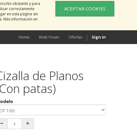
rios.No obstante y para
ACEPTAR COOKIES
alizar correctamente
gar en esta página sin
na. Más información en
Home
Web Yosan
Ofertas
Sign in
Cizalla de Planos
(Con patas)
odelo