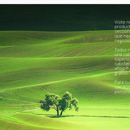
Visite 
product
seccion
que nec
negocio
Todos n
una cal
experie
satisfe
años de
gráfico.
Para cu
con YO
person