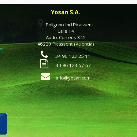
Yosan S.A.
Polígono Ind.Picassent
Calle 14
Apdo. Correos 345
46220 Picassent (Valencia)
es
34 96 123 25 11
34 96 123 57 67
info@yosan.com
s