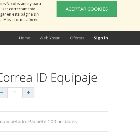
rios.No obstante y para
ACEPTAR COOKIES
alizar correctamente
gar en esta página sin
na. Más información en
Home
Web Yosan
Ofertas
Sign in
Correa ID Equipaje
mpaquetado
:
Paquete 100 unidades