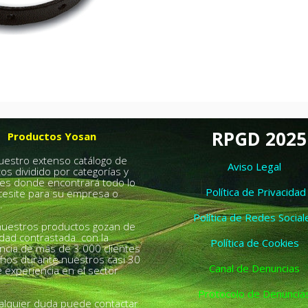
RPGD 2025
Productos Yosan
nuestro extenso catálogo de
Aviso Legal
os dividido por categorías y
es donde encontrará todo lo
Política de Privacidad
esite para su empresa o
.
Política de Redes Social
uestros productos gozan de
idad contrastada con la
Política de Cookies
ncia de más de 3.000 clientes
chos durante nuestros casi 30
Canal de Denuncias
 experiencia en el sector
Protocolo de Denuncia
alquier duda puede contactar