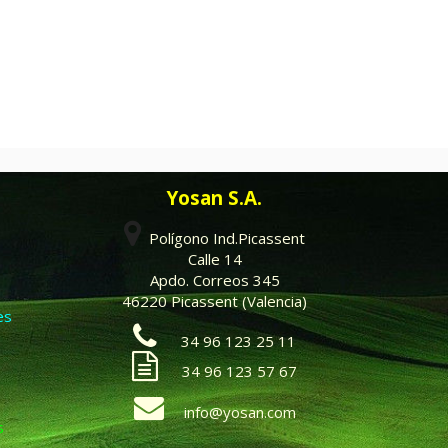
Yosan S.A.
Polígono Ind.Picassent
Calle 14
Apdo. Correos 345
46220 Picassent (Valencia)
es
34 96 123 25 11
34 96 123 57 67
info@yosan.com
s