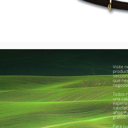
Visite 
product
seccion
que nec
negocio
Todos n
una cal
experie
satisfe
años de
gráfico.
Para cu