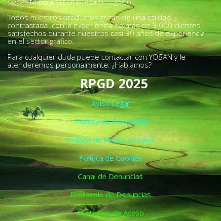
necesite para su empresa o negocio.
Todos nuestros productos gozan de una calidad
contrastada con la experiencia de más de 3.000 clientes
satisfechos durante nuestros casi 30 años de experiencia
en el sector gráfico.
Para cualquier duda puede contactar con YOSAN y le
atenderemos personalmente. ¿Hablamos?
RPGD 2025
Aviso Legal
Política de Privacidad
Política de Redes Sociales
Política de Cookies
Canal de Denuncias
Protocolo de Denuncias
Protocolo de Acoso