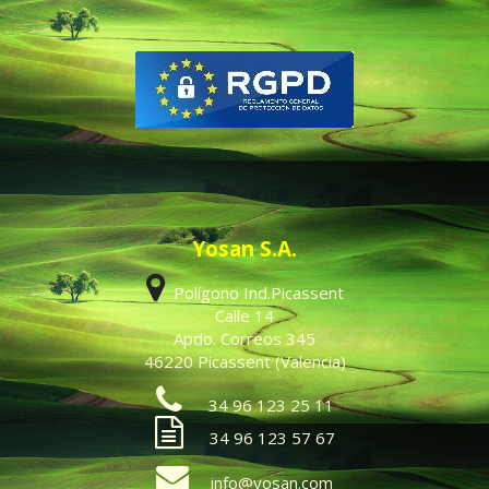
Yosan S.A.
Polígono Ind.Picassent
Calle 14
Apdo. Correos 345
46220 Picassent (Valencia)
34 96 123 25 11
34 96 123 57 67
info@yosan.com