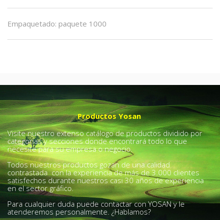
Empaquetado
:
paquete 1000
Productos Yosan
Visite nuestro extenso catálogo de productos dividido por
categorías y secciones donde encontrará todo lo que
necesite para su empresa o negocio.
Todos nuestros productos gozan de una calidad
contrastada con la experiencia de más de 3.000 clientes
satisfechos durante nuestros casi 30 años de experiencia
en el sector gráfico.
Para cualquier duda puede contactar con YOSAN y le
atenderemos personalmente. ¿Hablamos?