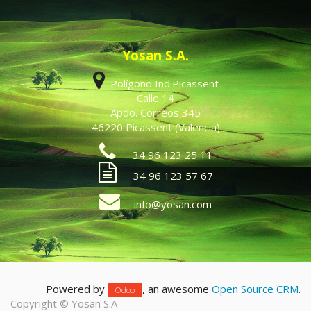
Yosan S.A.
Polígono Ind.Picassent
Calle 14
Apdo. Correos 345
46220 Picassent (Valencia)
34 96 123 25 11
34 96 123 57 67
info@yosan.com
Powered by
, an awesome
Open Source CRM
.
Odoo
Copyright ©
Yosan S.A
-
-