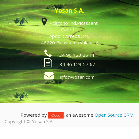
Yosan S.A.
Polígono Ind.Picassent
Calle 14
Apdo. Correos 345
46220 Picassent (Valencia)
34 96 123 25 11
34 96 123 57 67
info@yosan.com
Powered by
, an awesome
Open Source CRM
.
Odoo
Copyright ©
Yosan S.A
-
-