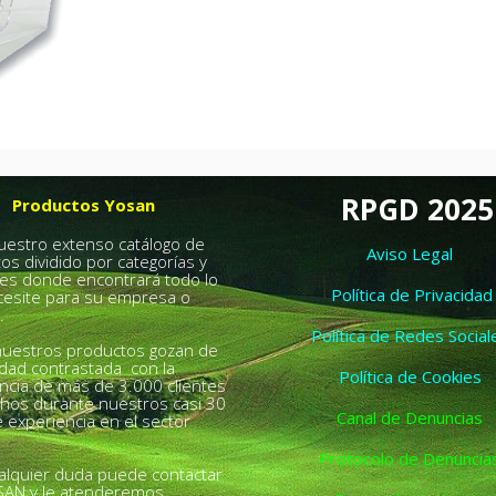
RPGD 2025
Productos Yosan
nuestro extenso catálogo de
Aviso Legal
os dividido por categorías y
es donde encontrará todo lo
Política de Privacidad
esite para su empresa o
.
Política de Redes Social
uestros productos gozan de
idad contrastada con la
Política de Cookies
ncia de más de 3.000 clientes
chos durante nuestros casi 30
Canal de Denuncias
 experiencia en el sector
Protocolo de Denuncia
alquier duda puede contactar
SAN y le atenderemos