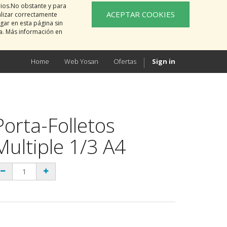
rios.No obstante y para
ACEPTAR COOKIES
alizar correctamente
gar en esta página sin
na. Más información en
Home
Web Yosan
Ofertas
Sign in
Porta-Folletos
Multiple 1/3 A4