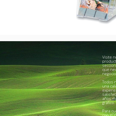
Visite 
product
seccion
que nec
negocio
Todos n
una cal
experie
satisfe
años de
gráfico.
Para cu
con YO