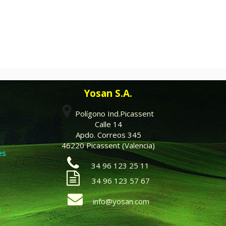
Yosan S.A.
Polígono Ind.Picassent
Calle 14
Apdo. Correos 345
46220 Picassent (Valencia)
es
34 96 123 25 11
34 96 123 57 67
info@yosan.com
s