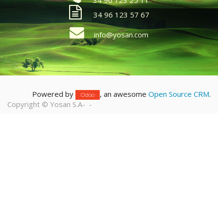
34 96 123 25 11
34 96 123 57 67
info@yosan.com
Powered by
, an awesome
Open Source CRM
.
Odoo
Copyright ©
Yosan S.A
-
-