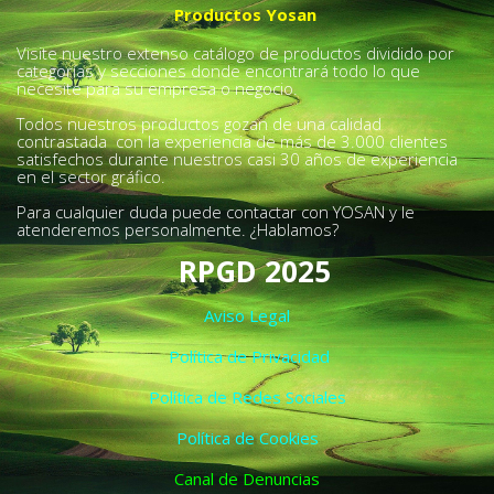
Productos Yosan
Visite nuestro extenso catálogo de productos dividido por
categorías y secciones donde encontrará todo lo que
necesite para su empresa o negocio.
Todos nuestros productos gozan de una calidad
contrastada con la experiencia de más de 3.000 clientes
satisfechos durante nuestros casi 30 años de experiencia
en el sector gráfico.
Para cualquier duda puede contactar con YOSAN y le
atenderemos personalmente. ¿Hablamos?
RPGD 2025
Aviso Legal
Política de Privacidad
Política de Redes Sociales
Política de Cookies
Canal de Denuncias