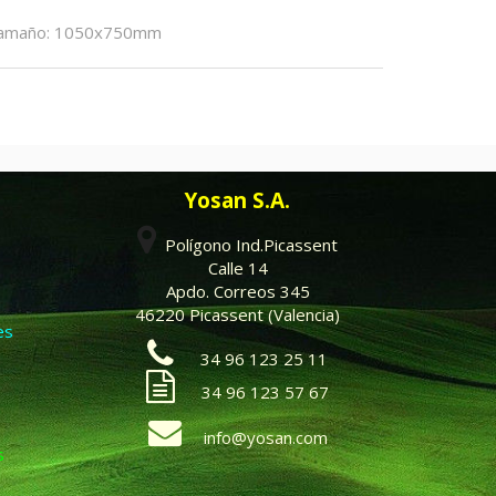
amaño
:
1050x750mm
Yosan S.A.
Polígono Ind.Picassent
Calle 14
Apdo. Correos 345
46220 Picassent (Valencia)
es
34 96 123 25 11
34 96 123 57 67
info@yosan.com
s