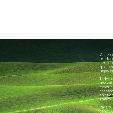
Visite 
product
seccion
que nec
negocio
Todos n
una cal
experie
satisfe
años de
gráfico.
Para cu
con YO