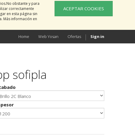
rios.No obstante y para
ACEPTAR COOKIES
alizar correctamente
gar en esta página sin
na. Más información en
Home
Web Yosan
Ofertas
Sign in
pp sofipla
cabado
spesor