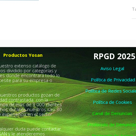
T
RPGD 2025
Productos Yosan
nuestro extenso catálogo de
Aviso Legal
os dividido por categorías y
es donde encontrará todo lo
Política de Privacidad
esite para su empresa o
.
Política de Redes Social
uestros productos gozan de
idad contrastada con la
Política de Cookies
ncia de más de 3.000 clientes
chos durante nuestros casi 30
Canal de Denuncias
 experiencia en el sector
Protocolo de Denuncia
alquier duda puede contactar
SAN y le atenderemos
Protocolo de Acoso