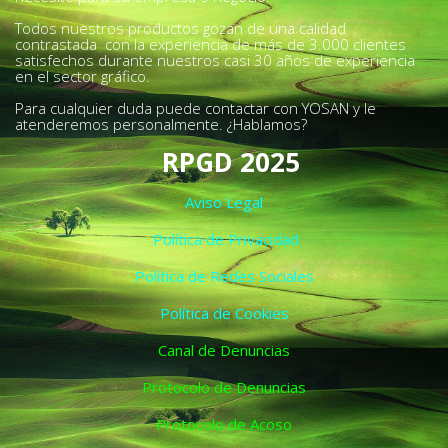
Todos nuestros productos gozan de una calidad
contrastada con la experiencia de más de 3.000 clientes
satisfechos durante nuestros casi 30 años de experiencia
en el sector gráfico.
Para cualquier duda puede contactar con YOSAN y le
atenderemos personalmente. ¿Hablamos?
RPGD 2025
Aviso Legal
Política de Privacidad
Política de Redes Sociales
Política de Cookies
Canal de Denuncias
Protocolo de Denuncias
Protocolo de Acoso