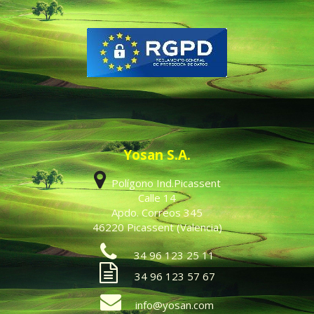
Yosan S.A.
Polígono Ind.Picassent
Calle 14
Apdo. Correos 345
46220 Picassent (Valencia)
34 96 123 25 11
34 96 123 57 67
info@yosan.com