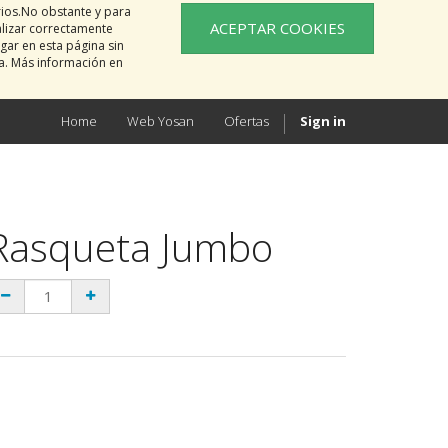
rios.No obstante y para
ACEPTAR COOKIES
alizar correctamente
gar en esta página sin
na. Más información en
Home
Web Yosan
Ofertas
Sign in
Rasqueta Jumbo