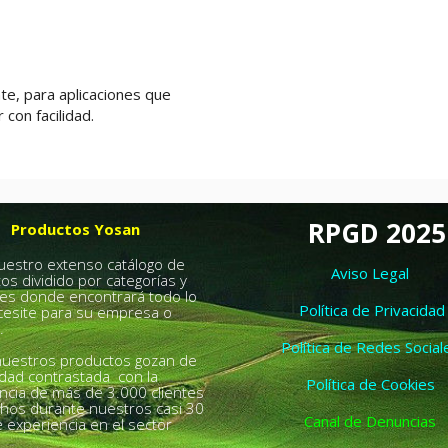
te, para aplicaciones que
con facilidad.
RPGD 2025
Productos Yosan
nuestro extenso catálogo de
Aviso Legal
os dividido por categorías y
es donde encontrará todo lo
Política de Privacidad
esite para su empresa o
.
Política de Redes Social
uestros productos gozan de
idad contrastada con la
Política de Cookies
ncia de más de 3.000 clientes
chos durante nuestros casi 30
Canal de Denuncias
 experiencia en el sector