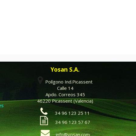
Yosan S.A.
Polígono Ind.Picassent
Calle 14
Apdo. Correos 345
46220 Picassent (Valencia)
es
34 96 123 25 11
34 96 123 57 67
info@yosan.com