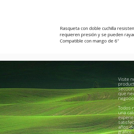
Rasqueta con doble cuchilla resisten
requieren presión y se pueden rayar 
Compatible con mango de 6"
Visite 
product
seccion
que nec
negocio
Todos n
una cal
experie
satisfe
años de
gráfico.