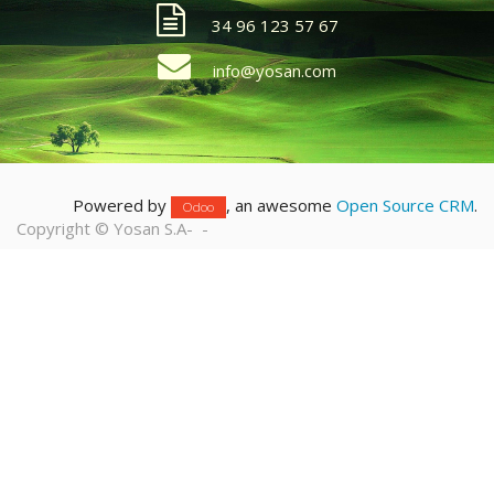
34 96 123 57 67
info@yosan.com
Powered by
, an awesome
Open Source CRM
.
Odoo
Copyright ©
Yosan S.A
-
-