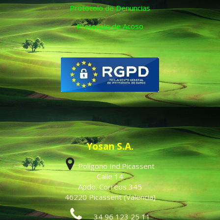
Protocolo de Denuncias
Protocolo de Acoso
Yosan S.A.
Polígono Ind.Picassent
Calle 14
Apdo. Correos 345
46220 Picassent (Valencia)
34 96 123 25 11