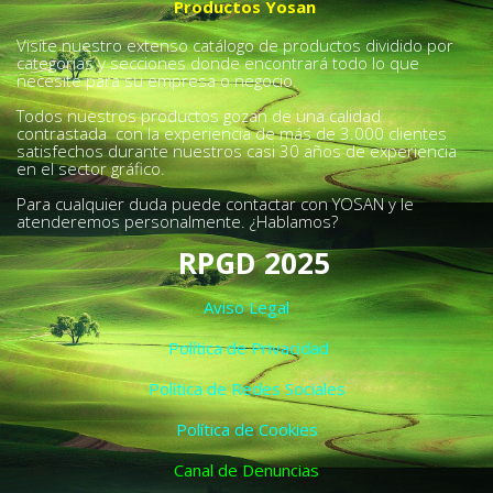
Productos Yosan
Visite nuestro extenso catálogo de productos dividido por
categorías y secciones donde encontrará todo lo que
necesite para su empresa o negocio.
Todos nuestros productos gozan de una calidad
contrastada con la experiencia de más de 3.000 clientes
satisfechos durante nuestros casi 30 años de experiencia
en el sector gráfico.
Para cualquier duda puede contactar con YOSAN y le
atenderemos personalmente. ¿Hablamos?
RPGD 2025
Aviso Legal
Política de Privacidad
Política de Redes Sociales
Política de Cookies
Canal de Denuncias