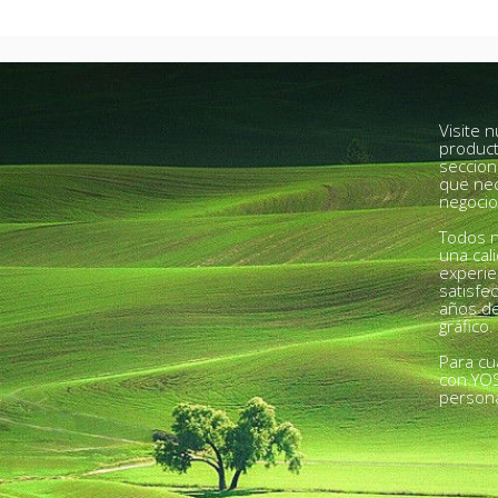
Visite 
product
seccion
que nec
negocio
Todos n
una cal
experie
satisfe
años de
gráfico.
Para cu
con YO
person