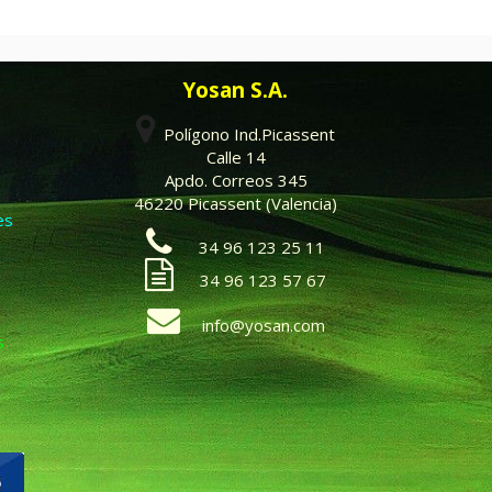
Yosan S.A.
Polígono Ind.Picassent
Calle 14
Apdo. Correos 345
46220 Picassent (Valencia)
es
34 96 123 25 11
34 96 123 57 67
info@yosan.com
s