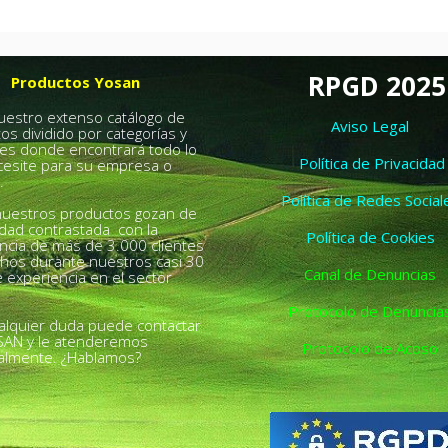
RPGD 2025
Productos Yosan
nuestro extenso catálogo de
Aviso Legal
os dividido por categorías y
es donde encontrará todo lo
Política de Privacidad
esite para su empresa o
.
Política de Redes Social
uestros productos gozan de
idad contrastada con la
Política de Cookies
ncia de más de 3.000 clientes
chos durante nuestros casi 30
Canal de Denuncias
 experiencia en el sector
Protocolo de Denuncia
alquier duda puede contactar
SAN y le atenderemos
Protocolo de Acoso
almente. ¿Hablamos?