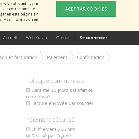
rios.No obstante y para
ACEPTAR COOKIES
alizar correctamente
gar en esta página sin
na. Más información en
Accueil
Web Yosan
Ofertas
Se connecter
ison et facturation
Paiement
Confirmation
Politique commerciale
☑ Garantie 30 jours satisfait ou
remboursé
☑ Facture envoyée par courriel
Paiement sécurisé
☑ Chiffrement 256 bits
☑ Réalisé par Ogone