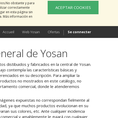
rios.No obstante y para
ACEPTAR COOKIES
alizar correctamente
gar en esta página sin
na. Más información en
Accueil
Web Yosan
Ofertas
Se connecter
neral de Yosan
os distibuidos y fabricados en la central de Yosan.
jo contempla las características básicas y
erenciados en su descripción. Para ampliar la
productos no mostrados en este catálogo, no
artamento comercial, donde le atenderemos
 imágenes expuestas no correspondan fielmente al
alidad, ya que muchos productos evolucionan en su
arian sus colores, etc. Ante cualquier incidencia
n comercial y amablemente le guiará con cualquier