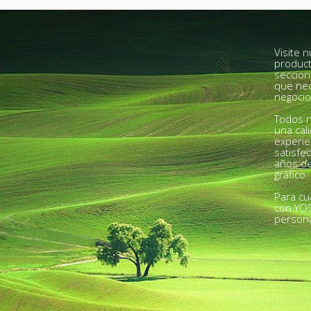
Visite 
product
seccion
que nec
negocio
Todos n
una cal
experie
satisfe
años de
gráfico.
Para cu
con YO
person