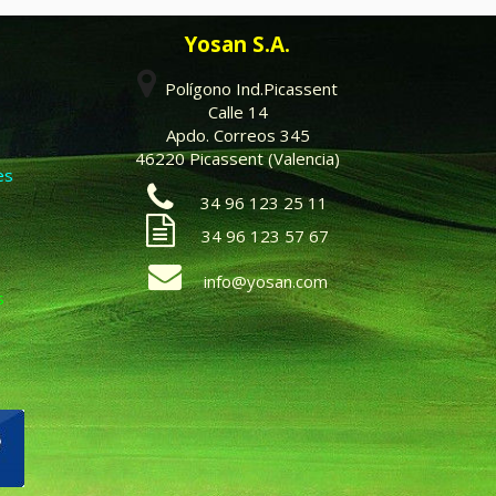
Yosan S.A.
Polígono Ind.Picassent
Calle 14
Apdo. Correos 345
46220 Picassent (Valencia)
es
34 96 123 25 11
34 96 123 57 67
info@yosan.com
s