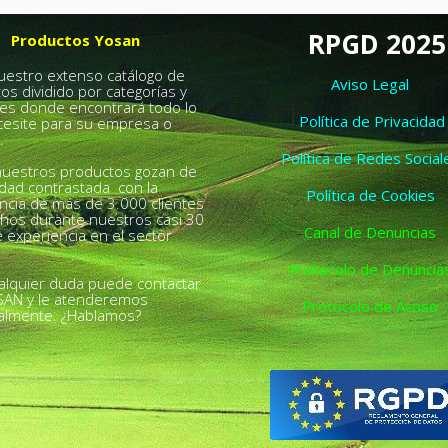
RPGD 2025
Productos Yosan
nuestro extenso catálogo de
Aviso Legal
os dividido por categorías y
es donde encontrará todo lo
Política de Privacidad
esite para su empresa o
.
Política de Redes Social
uestros productos gozan de
idad contrastada con la
Política de Cookies
ncia de más de 3.000 clientes
chos durante nuestros casi 30
Canal de Denuncias
 experiencia en el sector
Protocolo de Denuncia
alquier duda puede contactar
SAN y le atenderemos
Protocolo de Acoso
almente. ¿Hablamos?