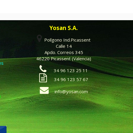
Yosan S.A.
Polígono Ind.Picassent
Calle 14
Apdo. Correos 345
46220 Picassent (Valencia)
es
34 96 123 25 11
34 96 123 57 67
info@yosan.com
s