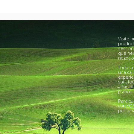
Visite 
product
seccion
que nec
negocio
Todos n
una cal
experie
satisfe
años de
gráfico.
Para cu
con YO
person