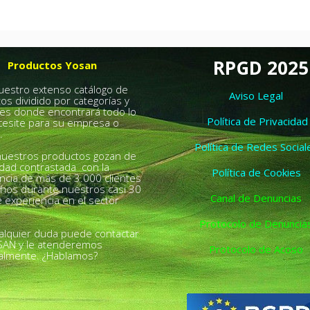
RPGD 2025
Productos Yosan
nuestro extenso catálogo de
Aviso Legal
os dividido por categorías y
es donde encontrará todo lo
Política de Privacidad
esite para su empresa o
.
Política de Redes Social
uestros productos gozan de
idad contrastada con la
Política de Cookies
ncia de más de 3.000 clientes
chos durante nuestros casi 30
Canal de Denuncias
 experiencia en el sector
Protocolo de Denuncia
alquier duda puede contactar
SAN y le atenderemos
Protocolo de Acoso
almente. ¿Hablamos?