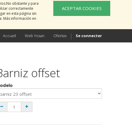
rios.No obstante y para
ACEPTAR COOKIES
alizar correctamente
gar en esta página sin
na. Más información en
Accueil
Web Yosan
Ofertas
Se connecter
Barniz offset
odelo