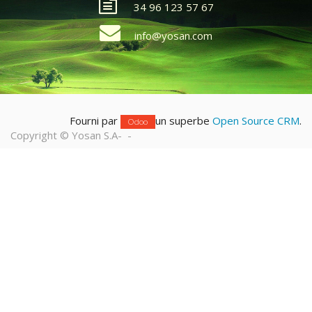
34 96 123 57 67
info@yosan.com
Fourni par
un superbe
Open Source CRM
.
Odoo
Copyright ©
Yosan S.A
-
-