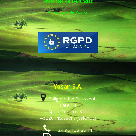
Protocolo de Denuncias
Protocolo de Acoso
Yosan S.A.
Polígono Ind.Picassent
Calle 14
Apdo. Correos 345
46220 Picassent (Valencia)
34 96 123 25 11