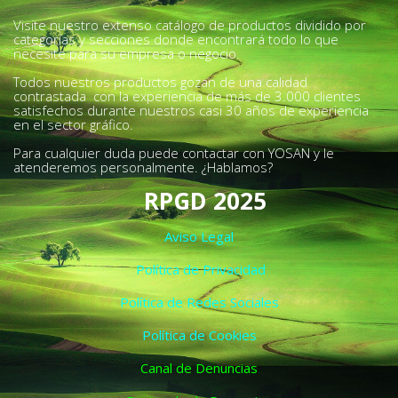
Visite nuestro extenso catálogo de productos dividido por
categorías y secciones donde encontrará todo lo que
necesite para su empresa o negocio.
Todos nuestros productos gozan de una calidad
contrastada con la experiencia de más de 3.000 clientes
satisfechos durante nuestros casi 30 años de experiencia
en el sector gráfico.
Para cualquier duda puede contactar con YOSAN y le
atenderemos personalmente. ¿Hablamos?
RPGD 2025
Aviso Legal
Política de Privacidad
Política de Redes Sociales
Política de Cookies
Canal de Denuncias