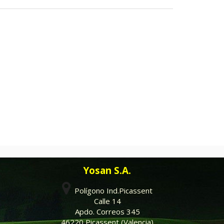
Yosan S.A.
Polígono Ind.Picassent
Calle 14
Apdo. Correos 345
46220 Picassent (Valencia)