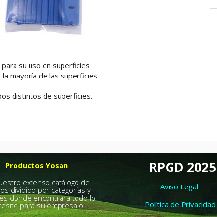
l para su uso en superficies
 la mayoría de las superficies
os distintos de superficies.
RPGD 2025
Productos Yosan
nuestro extenso catálogo de
Aviso Legal
os dividido por categorías y
es donde encontrará todo lo
Política de Privacidad
esite para su empresa o
.