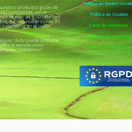
Política de Redes Social
uestros productos gozan de
idad contrastada con la
Política de Cookies
ncia de más de 3.000 clientes
chos durante nuestros casi 30
Canal de Denuncias
 experiencia en el sector
Protocolo de Denuncia
alquier duda puede contactar
SAN y le atenderemos
Protocolo de Acoso
almente. ¿Hablamos?