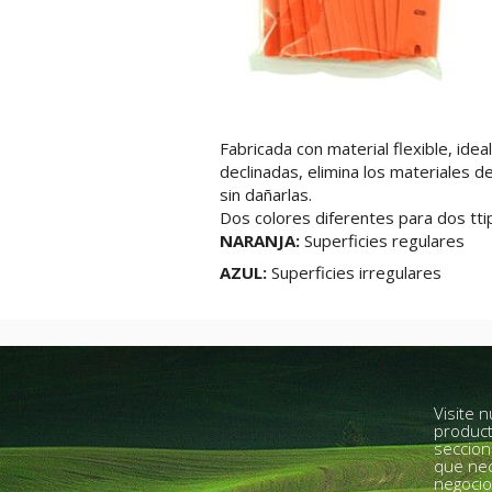
Fabricada con material flexible, idea
declinadas, elimina los materiales de
sin dañarlas.
Dos colores diferentes para dos ttip
NARANJA:
Superficies regulares
AZUL:
Superficies irregulares
Visite 
product
seccion
que nec
negocio