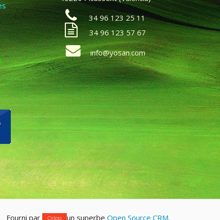
es
34 96 123 25 11
34 96 123 57 67
info@yosan.com
s
Fourni par
un superbe
Open Source CRM
.
Odoo