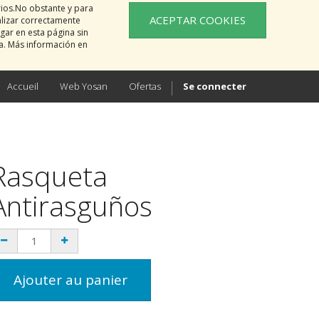
rios.No obstante y para
ACEPTAR COOKIES
alizar correctamente
gar en esta página sin
na. Más información en
Accueil
Web Yosan
Ofertas
Se connecter
Rasqueta
Antirasguños
Ajouter au panier