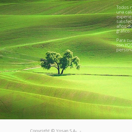
Todos n
una cal
experie
satisfe
años de
gráfico.
Para cu
con YO
person
Copyright ©
Yosan S.A
-
-