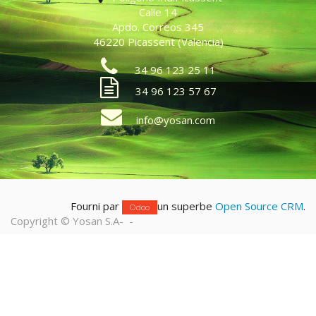
Calle 14
Apdo. Correos 345
46220 Picassent (Valencia)
34 96 123 25 11
34 96 123 57 67
info@yosan.com
Fourni par
un superbe
Open Source CRM
.
Odoo
Copyright ©
Yosan S.A
-
-