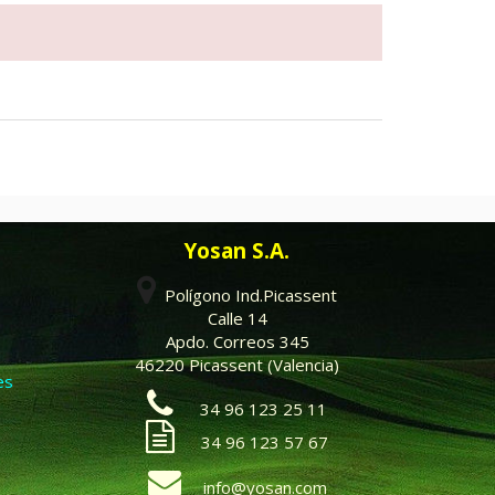
Yosan S.A.
Polígono Ind.Picassent
Calle 14
Apdo. Correos 345
46220 Picassent (Valencia)
es
34 96 123 25 11
34 96 123 57 67
info@yosan.com