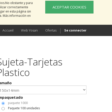
rios.No obstante y para
ACEPTAR COOKIES
alizar correctamente
gar en esta página sin
na. Más información en
Accueil
Web Yosan
Ofertas
Se connecter
Sujeta-Tarjetas
Plastico
amaño
mpaquetado
paquete 1000
Paquete 100 unidades