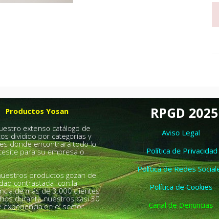
RPGD 2025
Productos Yosan
nuestro extenso catálogo de
Aviso Legal
os dividido por categorías y
es donde encontrará todo lo
Política de Privacidad
esite para su empresa o
.
Política de Redes Social
uestros productos gozan de
idad contrastada con la
Política de Cookies
ncia de más de 3.000 clientes
chos durante nuestros casi 30
Canal de Denuncias
 experiencia en el sector