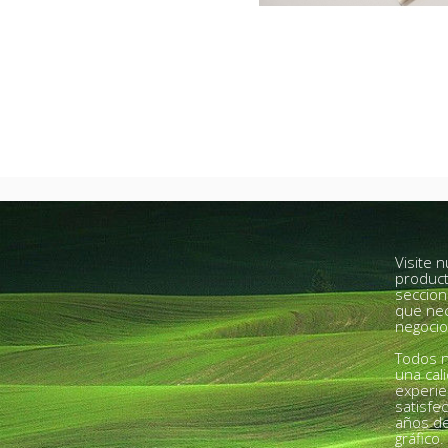
Visite 
product
seccion
que nec
negocio
Todos n
una cal
experie
satisfe
años de
gráfico.