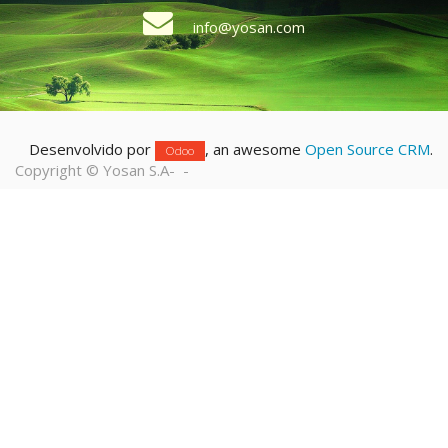
info@yosan.com
Desenvolvido por
, an awesome
Open Source CRM
.
Odoo
Copyright ©
Yosan S.A
-
-