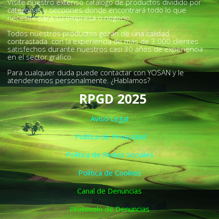
Visite nuestro extenso catálogo de productos dividido por
categorías y secciones donde encontrará todo lo que
necesite para su empresa o negocio.
Todos nuestros productos gozan de una calidad
contrastada con la experiencia de más de 3.000 clientes
satisfechos durante nuestros casi 30 años de experiencia
en el sector gráfico.
Para cualquier duda puede contactar con YOSAN y le
atenderemos personalmente. ¿Hablamos?
RPGD 2025
Aviso Legal
Política de Privacidad
Política de Redes Sociales
Política de Cookies
Canal de Denuncias
Protocolo de Denuncias