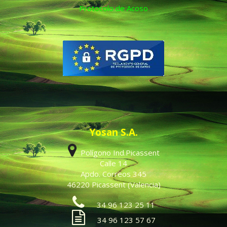
Protocolo de Acoso
Yosan S.A.
Polígono Ind.Picassent
Calle 14
Apdo. Correos 345
46220 Picassent (Valencia)
34 96 123 25 11
34 96 123 57 67