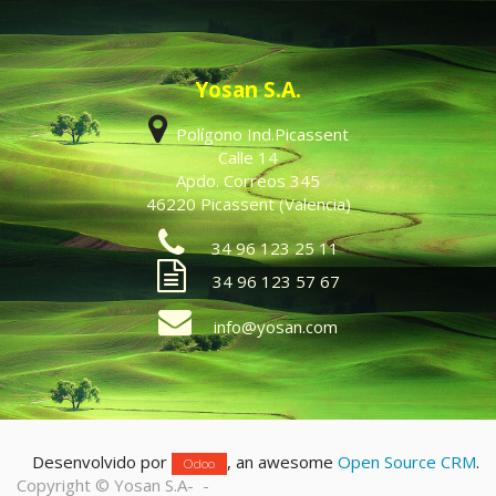
Yosan S.A.
Polígono Ind.Picassent
Calle 14
Apdo. Correos 345
46220 Picassent (Valencia)
34 96 123 25 11
34 96 123 57 67
info@yosan.com
Desenvolvido por
, an awesome
Open Source CRM
.
Odoo
Copyright ©
Yosan S.A
-
-