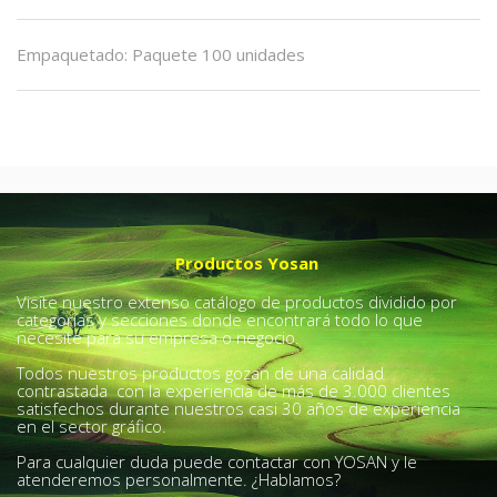
Empaquetado
:
Paquete 100 unidades
Productos Yosan
Visite nuestro extenso catálogo de productos dividido por
categorías y secciones donde encontrará todo lo que
necesite para su empresa o negocio.
Todos nuestros productos gozan de una calidad
contrastada con la experiencia de más de 3.000 clientes
satisfechos durante nuestros casi 30 años de experiencia
en el sector gráfico.
Para cualquier duda puede contactar con YOSAN y le
atenderemos personalmente. ¿Hablamos?