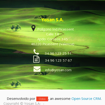
Yosan S.A.
Polígono Ind.Picassent
Calle 14
Apdo. Correos 345
46220 Picassent (Valencia)
34 96 123 25 11
34 96 123 57 67
info@yosan.com
Desenvolvido por
, an awesome
Open Source CRM
.
Odoo
Copyright ©
Yosan S.A
-
-