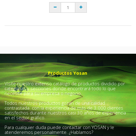
Productos Yosan
Visite nuestro extenso catálogo de productos dividido por
categorías y secciones donde encontrará todo lo que
necesite para su empresa o negocio.
Todos nuestros productos gozan de una calidad
contrastada con la experiencia de más de 3.000 clientes
satisfechos durante nuestros casi 30 años de experiencia
en el sector gráfico.
Para cualquier duda puede contactar con YOSAN y le
atenderemos personalmente. ¿Hablamos?