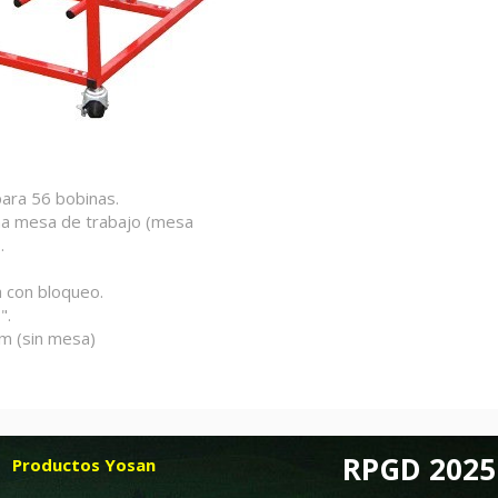
ara 56 bobinas.
na mesa de trabajo (mesa
.
a con bloqueo.
".
m (sin mesa)
RPGD 2025
Productos Yosan