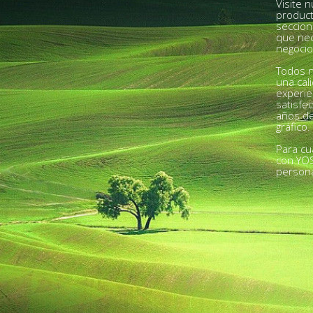
Visite 
product
seccion
que nec
negocio
Todos n
una cal
experie
satisfe
años de
gráfico.
Para cu
con YO
person