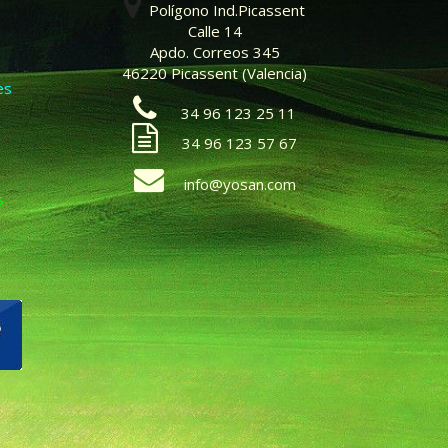
Polígono Ind.Picassent
Calle 14
Apdo. Correos 345
46220 Picassent (Valencia)
es
34 96 123 25 11
34 96 123 57 67
info@yosan.com
s