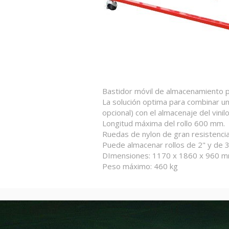
Bastidor móvil de almacenamiento p
La solución optima para combinar u
opcional) con el almacenaje del vinilo
Longitud máxima del rollo 600 mm.
Ruedas de nylon de gran resistenci
Puede almacenar rollos de 2" y de 3
DImensiones: 1170 x 1860 x 960 m
Peso máximo: 460 kg