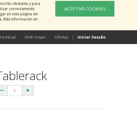
rios.No obstante y para
ACEPTAR COOKIES
alizar correctamente
gar en esta página sin
na. Más información en
na Inicial
Web Yosan
Ofertas
Iniciar Sessão
Tablerack