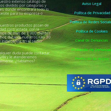
nuestro extenso catálogo de
Aviso Legal
os dividido por categorías y
es donde encontrará todo lo
Política de Privacidad
esite para su empresa o
.
Política de Redes Social
uestros productos gozan de
idad contrastada con la
Política de Cookies
ncia de más de 3.000 clientes
chos durante nuestros casi 30
Canal de Denuncias
 experiencia en el sector
Protocolo de Denuncia
alquier duda puede contactar
SAN y le atenderemos
Protocolo de Acoso
almente. ¿Hablamos?