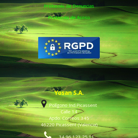
Protocolo de Denuncias
Protocolo de Acoso
Yosan S.A.
Polígono Ind.Picassent
Calle 14
Apdo. Correos 345
46220 Picassent (Valencia)
34 96 123 25 11