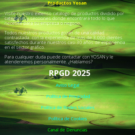
Productos Yosan
Visite nuestro extenso catálogo de productos dividido por
categorías y secciones donde encontrará todo lo que
necesite para su empresa o negocio.
Todos nuestros productos gozan de una calidad
contrastada con la experiencia de más de 3.000 clientes
satisfechos durante nuestros casi 30 años de experiencia
en el sector gráfico.
Para cualquier duda puede contactar con YOSAN y le
atenderemos personalmente. ¿Hablamos?
RPGD 2025
Aviso Legal
Política de Privacidad
Política de Redes Sociales
Política de Cookies
Canal de Denuncias