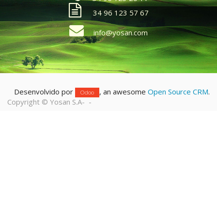
34 96 123 57 67
info@yosan.com
Desenvolvido por
, an awesome
Open Source CRM
.
Odoo
Copyright ©
Yosan S.A
-
-