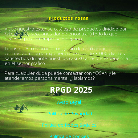
Productos Yosan
Visite nuestro extenso catálogo de productos dividido por
categorías y secciones donde encontrará todo lo que
necesite para su empresa o negocio.
Todos nuestros productos gozan de una calidad
contrastada con la experiencia de más de 3.000 clientes
satisfechos durante nuestros casi 30 años de experiencia
en el sector gráfico.
Para cualquier duda puede contactar con YOSAN y le
atenderemos personalmente. ¿Hablamos?
RPGD 2025
Aviso Legal
Política de Privacidad
Política de Redes Sociales
Política de Cookies