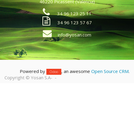
46220 Picassent (Valencia)
34 96 123 25 11
34 96 123 57 67
info@yosan.com
Powered by
, an awesome
Open Source CRM
.
Odoo
Copyright ©
Yosan S.A
-
-