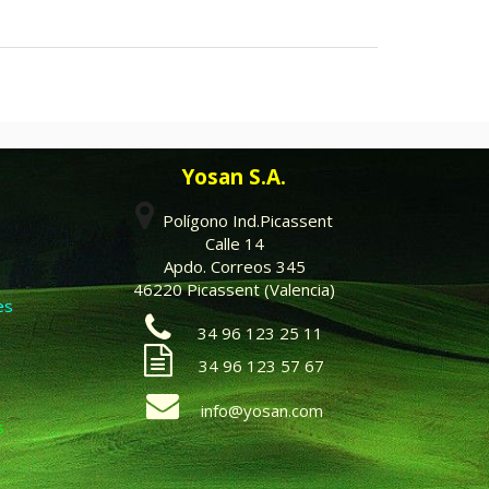
Yosan S.A.
Polígono Ind.Picassent
Calle 14
Apdo. Correos 345
46220 Picassent (Valencia)
es
34 96 123 25 11
34 96 123 57 67
info@yosan.com
s