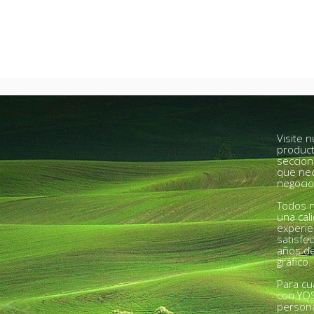
Visite 
product
seccion
que nec
negocio
Todos n
una cal
experie
satisfe
años de
gráfico.
Para cu
con YO
person