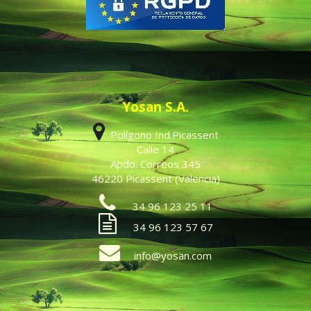
Yosan S.A.
Polígono Ind.Picassent
Calle 14
Apdo. Correos 345
46220 Picassent (Valencia)
34 96 123 25 11
34 96 123 57 67
info@yosan.com