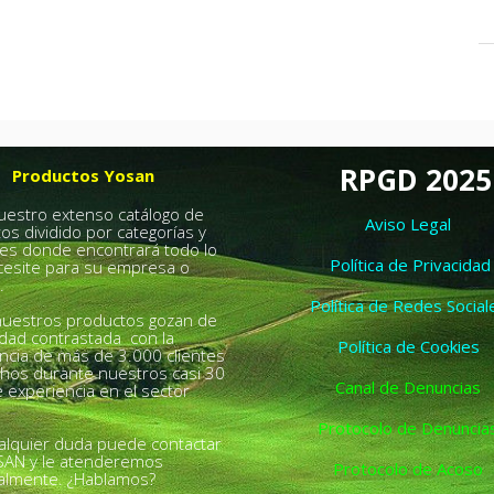
RPGD 2025
Productos Yosan
nuestro extenso catálogo de
Aviso Legal
os dividido por categorías y
es donde encontrará todo lo
Política de Privacidad
esite para su empresa o
.
Política de Redes Social
uestros productos gozan de
idad contrastada con la
Política de Cookies
ncia de más de 3.000 clientes
chos durante nuestros casi 30
Canal de Denuncias
 experiencia en el sector
Protocolo de Denuncia
alquier duda puede contactar
SAN y le atenderemos
Protocolo de Acoso
almente. ¿Hablamos?