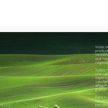
Visite 
product
seccion
que nec
negocio
Todos n
una cal
experie
satisfe
años de
gráfico.
Para cu
con YO
person