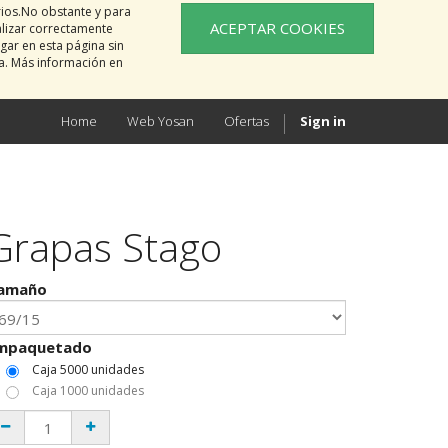
rios.No obstante y para
ACEPTAR COOKIES
alizar correctamente
gar en esta página sin
na. Más información en
Home
Web Yosan
Ofertas
Sign in
Grapas Stago
amaño
mpaquetado
Caja 5000 unidades
Caja 1000 unidades