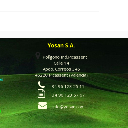
Yosan S.A.
Polígono Ind.Picassent
Calle 14
Apdo. Correos 345
46220 Picassent (Valencia)
es
34 96 123 25 11
34 96 123 57 67
info@yosan.com
s