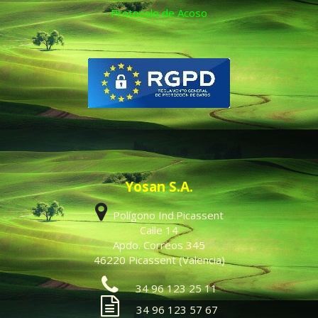
Protocolo de Acoso
Yosan S.A.
Polígono Ind.Picassent
Calle 14
Apdo. Correos 345
46220 Picassent (Valencia)
34 96 123 25 11
34 96 123 57 67