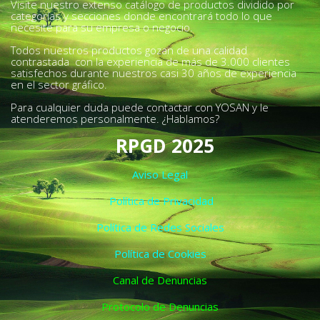
Visite nuestro extenso catálogo de productos dividido por
categorías y secciones donde encontrará todo lo que
necesite para su empresa o negocio.
Todos nuestros productos gozan de una calidad
contrastada con la experiencia de más de 3.000 clientes
satisfechos durante nuestros casi 30 años de experiencia
en el sector gráfico.
Para cualquier duda puede contactar con YOSAN y le
atenderemos personalmente. ¿Hablamos?
RPGD 2025
Aviso Legal
Política de Privacidad
Política de Redes Sociales
Política de Cookies
Canal de Denuncias
Protocolo de Denuncias