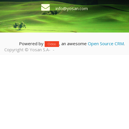
info@yosan.com
Powered by
, an awesome
Open Source CRM
.
Odoo
Copyright ©
Yosan S.A
-
-