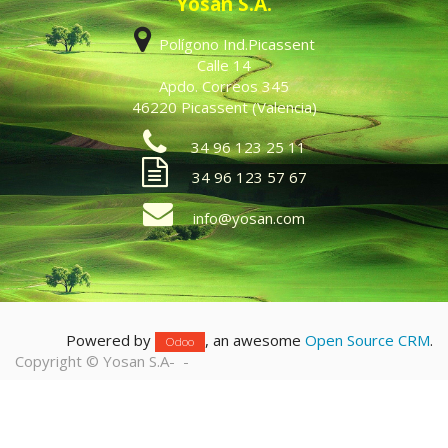
Yosan S.A.
Polígono Ind.Picassent
Calle 14
Apdo. Correos 345
46220 Picassent (Valencia)
34 96 123 25 11
34 96 123 57 67
info@yosan.com
Powered by
, an awesome
Open Source CRM
.
Odoo
Copyright ©
Yosan S.A
-
-