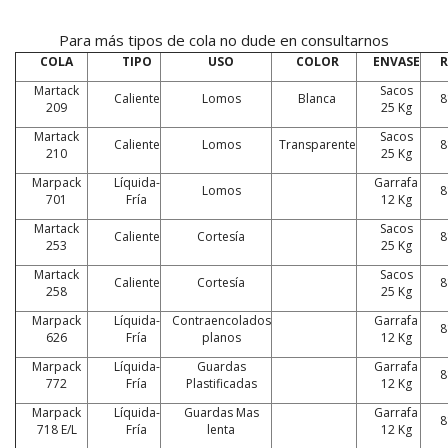
Para más tipos de cola no dude en consultarnos
COLA
TIPO
USO
COLOR
ENVASE
R
Martack
Sacos
Caliente
Lomos
Blanca
8
209
25 Kg
Martack
Sacos
Caliente
Lomos
Transparente
8
210
25 Kg
Marpack
Líquida-
Garrafa
Lomos
8
701
Fría
12 Kg
Martack
Sacos
Caliente
Cortesía
8
253
25 Kg
Martack
Sacos
Caliente
Cortesía
8
258
25 Kg
Marpack
Líquida-
Contraencolados
Garrafa
8
626
Fría
planos
12 Kg
Marpack
Líquida-
Guardas
Garrafa
8
772
Fría
Plastificadas
12 Kg
Marpack
Líquida-
Guardas Mas
Garrafa
8
718 E/L
Fría
lenta
12 Kg