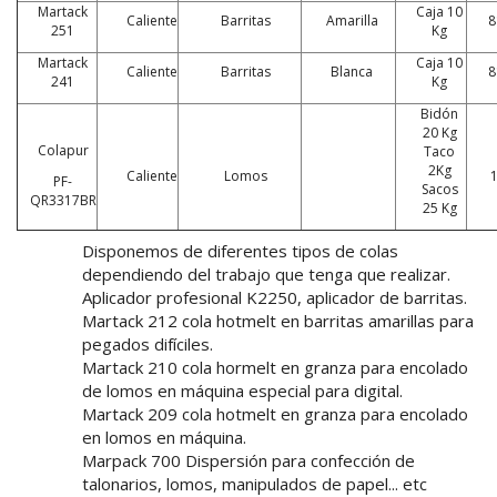
Martack
Caja 10
Caliente
Barritas
Amarilla
8
251
Kg
Martack
Caja 10
Caliente
Barritas
Blanca
8
241
Kg
Bidón
20 Kg
Colapur
Taco
2Kg
Caliente
Lomos
PF-
Sacos
QR3317BR
25 Kg
Disponemos de diferentes tipos de colas
dependiendo del trabajo que tenga que realizar.
Aplicador profesional K2250, aplicador de barritas.
Martack 212 cola hotmelt en barritas amarillas para
pegados difíciles.
Martack 210 cola hormelt en granza para encolado
de lomos en máquina especial para digital.
Martack 209 cola hotmelt en granza para encolado
en lomos en máquina.
Marpack 700 Dispersión para confección de
talonarios, lomos, manipulados de papel... etc