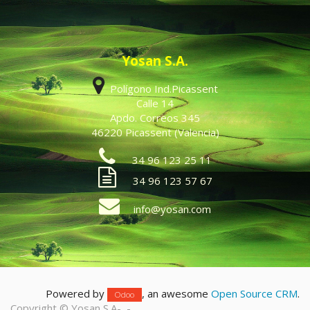
Yosan S.A.
Polígono Ind.Picassent
Calle 14
Apdo. Correos 345
46220 Picassent (Valencia)
34 96 123 25 11
34 96 123 57 67
info@yosan.com
Powered by
, an awesome
Open Source CRM
.
Odoo
Copyright ©
Yosan S.A
-
-