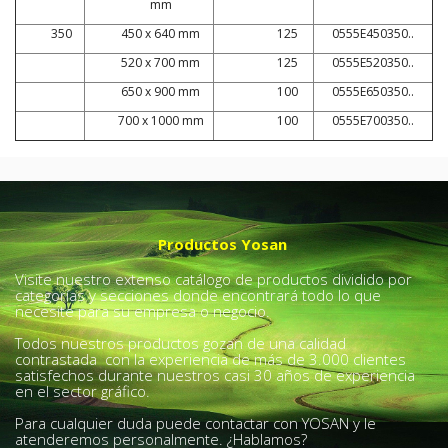
mm
350
450 x 640 mm
125
0555E450350..
520 x 700 mm
125
0555E520350..
650 x 900 mm
100
0555E650350..
700 x 1000 mm
100
0555E700350..
Productos Yosan
Visite nuestro extenso catálogo de productos dividido por
categorías y secciones donde encontrará todo lo que
necesite para su empresa o negocio.
Todos nuestros productos gozan de una calidad
contrastada con la experiencia de más de 3.000 clientes
satisfechos durante nuestros casi 30 años de experiencia
en el sector gráfico.
Para cualquier duda puede contactar con YOSAN y le
atenderemos personalmente. ¿Hablamos?