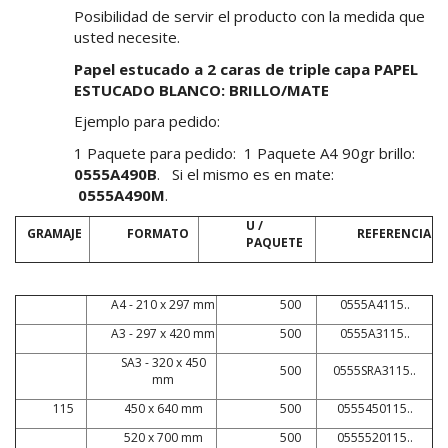
Posibilidad de servir el producto con la medida que
usted necesite.
Papel estucado a 2 caras de triple capa PAPEL
ESTUCADO BLANCO: BRILLO/MATE
Ejemplo para pedido:
1 Paquete para pedido: 1 Paquete A4 90gr brillo:
0555A490B
. Si el mismo es en mate:
0555A490M
.
U /
GRAMAJE
FORMATO
REFERENCIA
PAQUETE
A4 - 210 x 297 mm
500
0555A4115..
A3 - 297 x 420 mm
500
0555A3115..
SA3 - 320 x 450
500
0555SRA3115..
mm
115
450 x 640 mm
500
0555450115..
520 x 700 mm
500
0555520115..