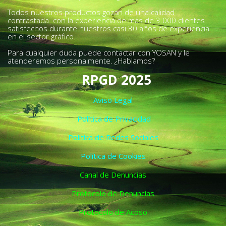
Todos nuestros productos gozan de una calidad
contrastada con la experiencia de más de 3.000 clientes
satisfechos durante nuestros casi 30 años de experiencia
en el sector gráfico.
Para cualquier duda puede contactar con YOSAN y le
atenderemos personalmente. ¿Hablamos?
RPGD 2025
Aviso Legal
Política de Privacidad
Política de Redes Sociales
Política de Cookies
Canal de Denuncias
Protocolo de Denuncias
Protocolo de Acoso