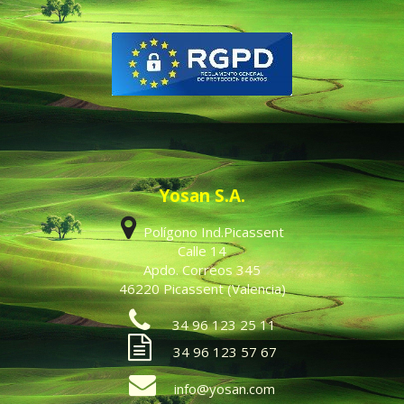
Yosan S.A.
Polígono Ind.Picassent
Calle 14
Apdo. Correos 345
46220 Picassent (Valencia)
34 96 123 25 11
34 96 123 57 67
info@yosan.com