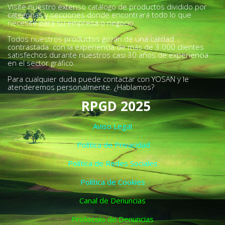
Visite nuestro extenso catálogo de productos dividido por
categorías y secciones donde encontrará todo lo que
necesite para su empresa o negocio.
Todos nuestros productos gozan de una calidad
contrastada con la experiencia de más de 3.000 clientes
satisfechos durante nuestros casi 30 años de experiencia
en el sector gráfico.
Para cualquier duda puede contactar con YOSAN y le
atenderemos personalmente. ¿Hablamos?
RPGD 2025
Aviso Legal
Política de Privacidad
Política de Redes Sociales
Política de Cookies
Canal de Denuncias
Protocolo de Denuncias