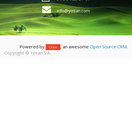
info@yosan.com
Powered by
, an awesome
Open Source CRM
.
Odoo
Copyright ©
Yosan S.A
-
-