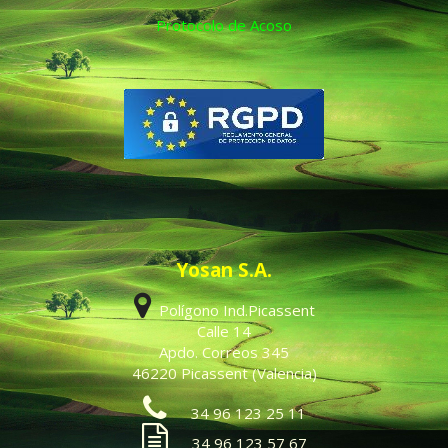
Protocolo de Acoso
Yosan S.A.
Polígono Ind.Picassent
Calle 14
Apdo. Correos 345
46220 Picassent (Valencia)
34 96 123 25 11
34 96 123 57 67