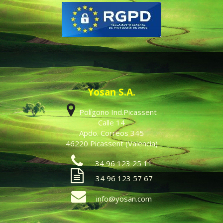
Yosan S.A.
Polígono Ind.Picassent
Calle 14
Apdo. Correos 345
46220 Picassent (Valencia)
34 96 123 25 11
34 96 123 57 67
info@yosan.com