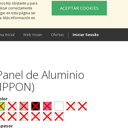
rios.No obstante y para
ACEPTAR COOKIES
alizar correctamente
gar en esta página sin
na. Más información en
na Inicial
Web Yosan
Ofertas
Iniciar Sessão
Panel de Aluminio
(IPPON)
olor
spesor