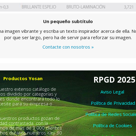
Un pequeño subtítulo
una imagen vibrante y escriba un texto inspirador acerca de ella. N
por que ser largo, pero ha de servir para reforzar su imagen.
Contacte con nosotros »
RPGD 2025
Productos Yosan
nuestro extenso catálogo de
Aviso Legal
os dividido por categorías y
es donde encontrará todo lo
Política de Privacidad
esite para su empresa o
.
Política de Redes Social
uestros productos gozan de
idad contrastada con la
Política de Cookies
ncia de más de 3.000 clientes
chos durante nuestros casi 30