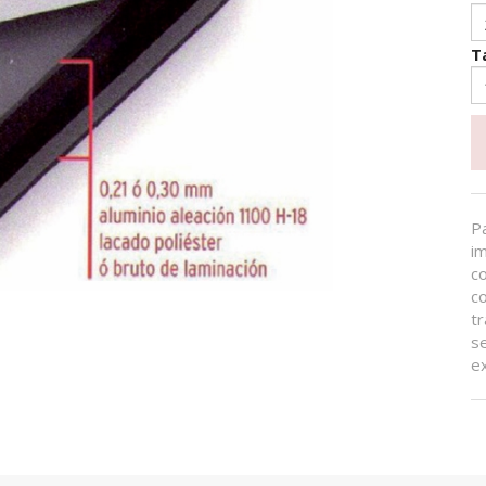
T
Pa
i
c
c
tr
se
e