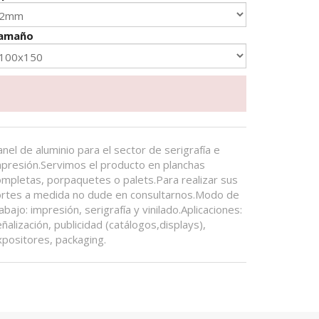
amaño
nel de aluminio para el sector de serigrafía e
mpresión.Servimos el producto en planchas
ompletas, porpaquetes o palets.Para realizar sus
ortes a medida no dude en consultarnos.Modo de
abajo: impresión, serigrafía y vinilado.Aplicaciones:
ñalización, publicidad (catálogos,displays),
xpositores, packaging.