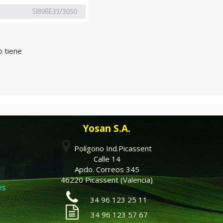
o tiene
Yosan S.A.
Polígono Ind.Picassent
Calle 14
Apdo. Correos 345
46220 Picassent (Valencia)
es
34 96 123 25 11
34 96 123 57 67