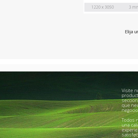
Elija 
Visite 
product
seccion
que nec
negocio
Todos n
una cal
experie
satisfe