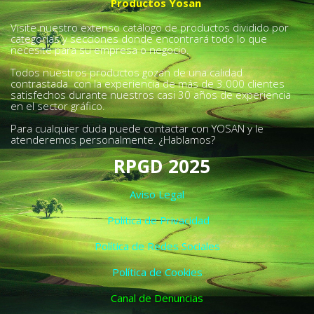
Productos Yosan
Visite nuestro extenso catálogo de productos dividido por
categorías y secciones donde encontrará todo lo que
necesite para su empresa o negocio.
Todos nuestros productos gozan de una calidad
contrastada con la experiencia de más de 3.000 clientes
satisfechos durante nuestros casi 30 años de experiencia
en el sector gráfico.
Para cualquier duda puede contactar con YOSAN y le
atenderemos personalmente. ¿Hablamos?
RPGD 2025
Aviso Legal
Política de Privacidad
Política de Redes Sociales
Política de Cookies
Canal de Denuncias