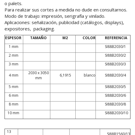
o palets.
Para realizar sus cortes a medida no dude en consultarnos.
Modo de trabajo: impresión, serigrafía y vinilado.
Aplicaciones: señalización, publicidad (catálogos, displays),
expositores, packaging.
ESPESOR
TAMAÑO
M2
COLOR
REFERENCIA
1 mm
SI88B2030/1
2 mm
SI88B2030/2
3 mm
SI88B2030/3
2030 x 3050
4 mm
6,1915
blanco
SI88B2030/4
mm
5 mm
SI88B2030/5
6 mm
SI88B2030/6
8 mm
SI88B2030/8
10 mm
SI88B2030/10
13
SI88B1560/13