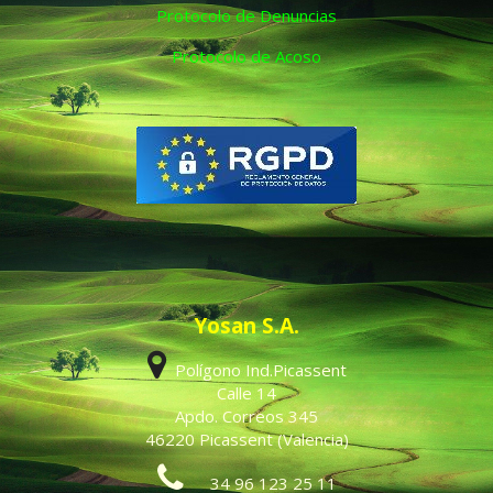
Protocolo de Denuncias
Protocolo de Acoso
Yosan S.A.
Polígono Ind.Picassent
Calle 14
Apdo. Correos 345
46220 Picassent (Valencia)
34 96 123 25 11