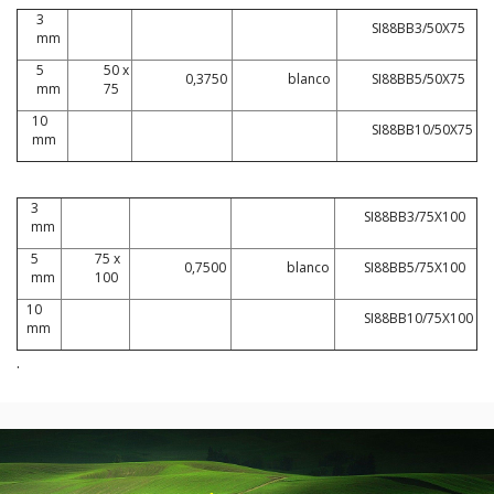
3
SI88BB3/50X75
mm
5
50 x
0,3750
blanco
SI88BB5/50X75
mm
75
10
SI88BB10/50X75
mm
3
SI88BB3/75X100
mm
5
75 x
0,7500
blanco
SI88BB5/75X100
mm
100
10
SI88BB10/75X100
mm
.