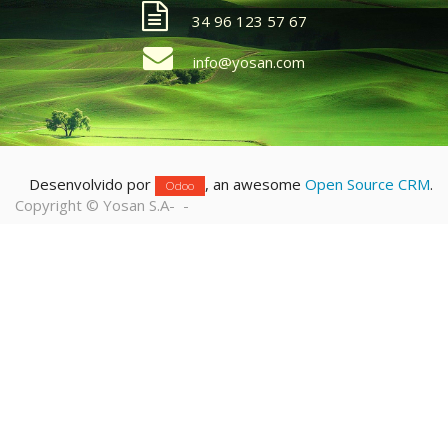
34 96 123 57 67
info@yosan.com
Desenvolvido por
, an awesome
Open Source CRM
.
Odoo
Copyright ©
Yosan S.A
-
-