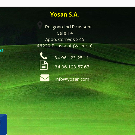
Yosan S.A.
Polígono Ind.Picassent
Calle 14
Apdo. Correos 345
46220 Picassent (Valencia)
es
34 96 123 25 11
34 96 123 57 67
info@yosan.com
s