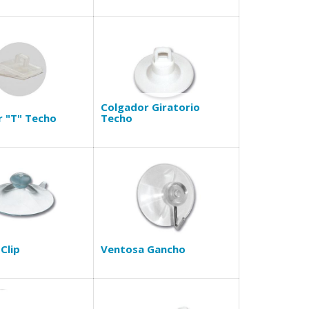
Colgador Giratorio
 "T" Techo
Techo
Clip
Ventosa Gancho