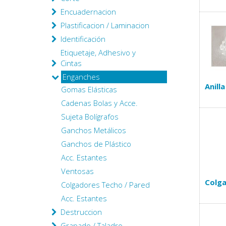
Encuadernacion
Plastificacion / Laminacion
Identificación
Etiquetaje, Adhesivo y
Cintas
Enganches
Anill
Gomas Elásticas
Cadenas Bolas y Acce.
Sujeta Bolígrafos
Ganchos Metálicos
Ganchos de Plástico
Acc. Estantes
Ventosas
Colg
Colgadores Techo / Pared
Acc. Estantes
Destruccion
Grapado / Taladro