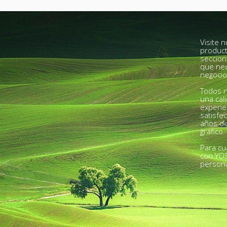
Visite 
product
seccion
que nec
negocio
Todos n
una cal
experie
satisfe
años de
gráfico.
Para cu
con YO
person