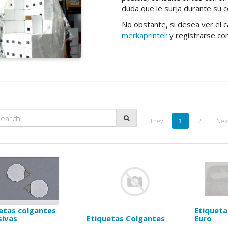
duda que le surja durante su co
No obstante, si desea ver el 
merkaprinter
y registrarse co
Prev
1
2
Nex
etas colgantes
Etiqueta
ivas
Etiquetas Colgantes
Euro