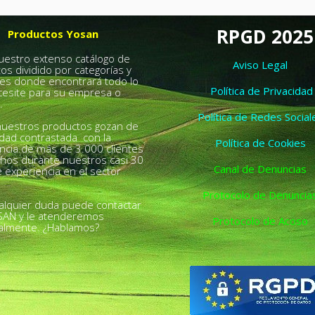
RPGD 2025
Productos Yosan
nuestro extenso catálogo de
Aviso Legal
os dividido por categorías y
es donde encontrará todo lo
Política de Privacidad
esite para su empresa o
.
Política de Redes Social
uestros productos gozan de
idad contrastada con la
Política de Cookies
ncia de más de 3.000 clientes
chos durante nuestros casi 30
Canal de Denuncias
 experiencia en el sector
Protocolo de Denuncia
alquier duda puede contactar
SAN y le atenderemos
Protocolo de Acoso
almente. ¿Hablamos?