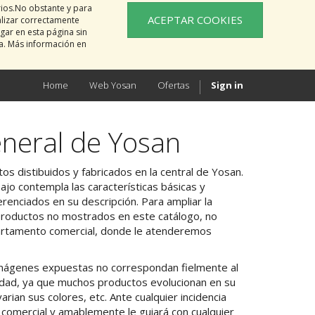
rios.No obstante y para
ACEPTAR COOKIES
alizar correctamente
gar en esta página sin
na. Más información en
Home
Web Yosan
Ofertas
Sign in
neral de Yosan
os distibuidos y fabricados en la central de Yosan.
jo contempla las características básicas y
erenciados en su descripción. Para ampliar la
productos no mostrados en este catálogo, no
artamento comercial, donde le atenderemos
 imágenes expuestas no correspondan fielmente al
alidad, ya que muchos productos evolucionan en su
arian sus colores, etc. Ante cualquier incidencia
n comercial y amablemente le guiará con cualquier