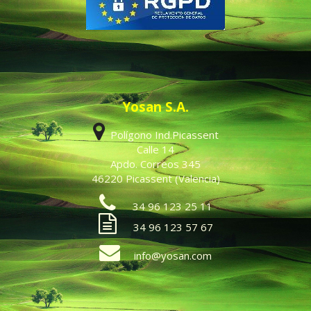
Yosan S.A.
Polígono Ind.Picassent
Calle 14
Apdo. Correos 345
46220 Picassent (Valencia)
34 96 123 25 11
34 96 123 57 67
info@yosan.com