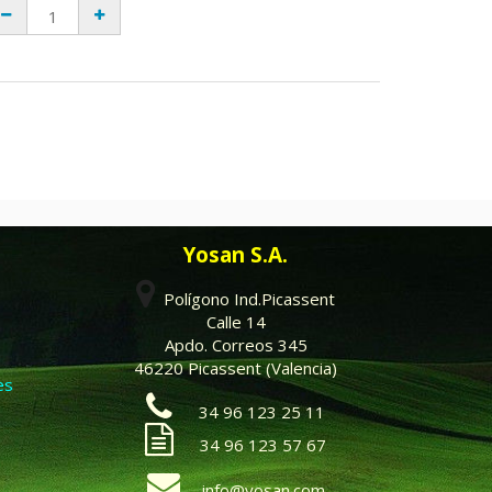
Yosan S.A.
Polígono Ind.Picassent
Calle 14
Apdo. Correos 345
46220 Picassent (Valencia)
es
34 96 123 25 11
34 96 123 57 67
info@yosan.com