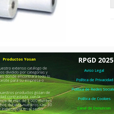
RPGD 2025
Productos Yosan
nuestro extenso catálogo de
Aviso Legal
os dividido por categorías y
es donde encontrará todo lo
Política de Privacidad
esite para su empresa o
.
Política de Redes Social
uestros productos gozan de
idad contrastada con la
Política de Cookies
ncia de más de 3.000 clientes
chos durante nuestros casi 30
Canal de Denuncias
 experiencia en el sector