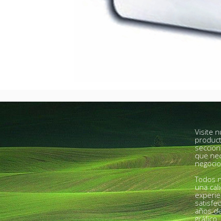
Visite 
product
seccion
que nec
negocio
Todos n
una cal
experie
satisfe
años de
gráfico.