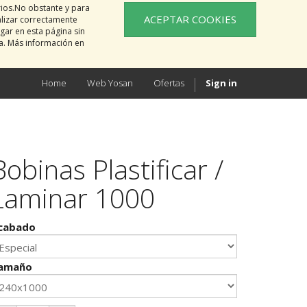
rios.No obstante y para
ACEPTAR COOKIES
alizar correctamente
gar en esta página sin
na. Más información en
Home
Web Yosan
Ofertas
Sign in
Bobinas Plastificar /
Laminar 1000
cabado
amaño