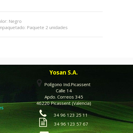
olor
:
Negro
mpaquetado
:
Paquete 2 unidades
Yosan S.A.
Polígono Ind.Picassent
Calle 14
Apdo. Correos 345
46220 Picassent (Valencia)
es
34 96 123 25 11
34 96 123 57 67