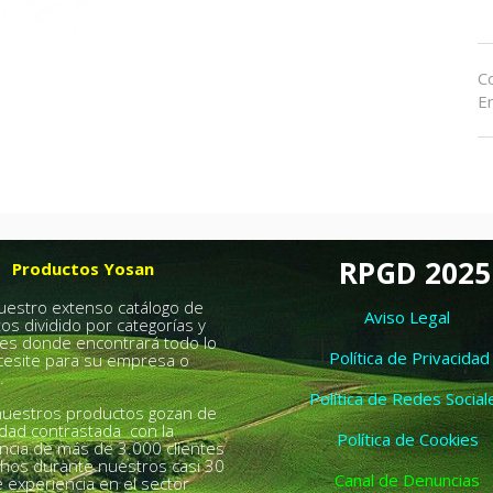
C
E
RPGD 2025
Productos Yosan
nuestro extenso catálogo de
Aviso Legal
os dividido por categorías y
es donde encontrará todo lo
Política de Privacidad
esite para su empresa o
.
Política de Redes Social
uestros productos gozan de
idad contrastada con la
Política de Cookies
ncia de más de 3.000 clientes
chos durante nuestros casi 30
Canal de Denuncias
 experiencia en el sector