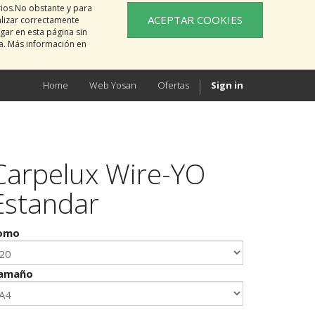
rios.No obstante y para
ACEPTAR COOKIES
alizar correctamente
gar en esta página sin
na. Más información en
Home
Web Yosan
Ofertas
Sign in
Carpelux Wire-YO
Estandar
omo
amaño