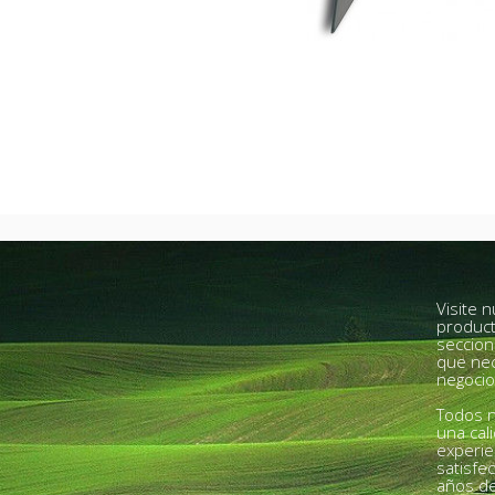
Visite 
product
seccion
que nec
negocio
Todos n
una cal
experie
satisfe
años de