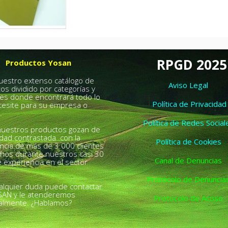
RPGD 2025
Productos Yosan
nuestro extenso catálogo de
Aviso Legal
os dividido por categorías y
es donde encontrará todo lo
Política de Privacidad
esite para su empresa o
.
Política de Redes Social
uestros productos gozan de
idad contrastada con la
Política de Cookies
ncia de más de 3.000 clientes
chos durante nuestros casi 30
Canal de Denuncias
 experiencia en el sector
Protocolo de Denuncia
alquier duda puede contactar
SAN y le atenderemos
Protocolo de Acoso
almente. ¿Hablamos?