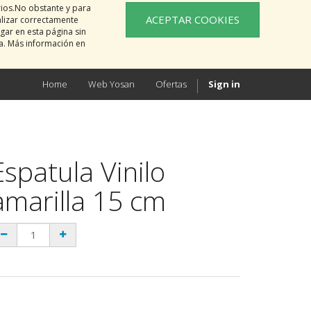
rios.No obstante y para
ACEPTAR COOKIES
alizar correctamente
gar en esta página sin
na. Más información en
Home
Web Yosan
Ofertas
Sign in
Espatula Vinilo
amarilla 15 cm