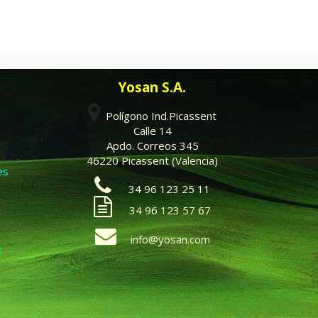
Yosan S.A.
Polígono Ind.Picassent
Calle 14
Apdo. Correos 345
46220 Picassent (Valencia)
es
34 96 123 25 11
34 96 123 57 67
info@yosan.com
s