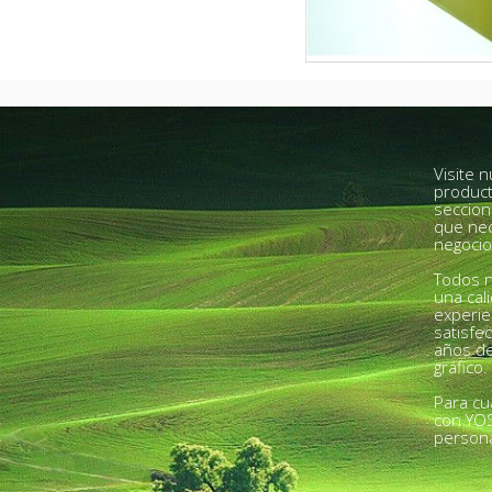
Visite 
product
seccion
que nec
negocio
Todos n
una cal
experie
satisfe
años de
gráfico.
Para cu
con YO
person