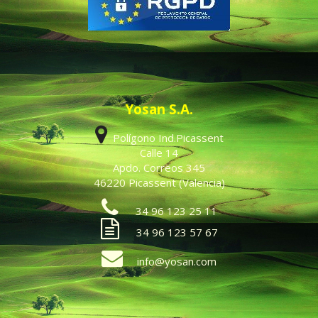
Yosan S.A.
Polígono Ind.Picassent
Calle 14
Apdo. Correos 345
46220 Picassent (Valencia)
34 96 123 25 11
34 96 123 57 67
info@yosan.com