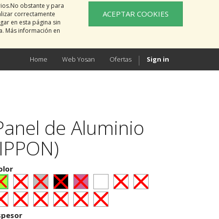
rios.No obstante y para
ACEPTAR COOKIES
alizar correctamente
gar en esta página sin
na. Más información en
Home
Web Yosan
Ofertas
Sign in
Panel de Aluminio
(IPPON)
olor
spesor