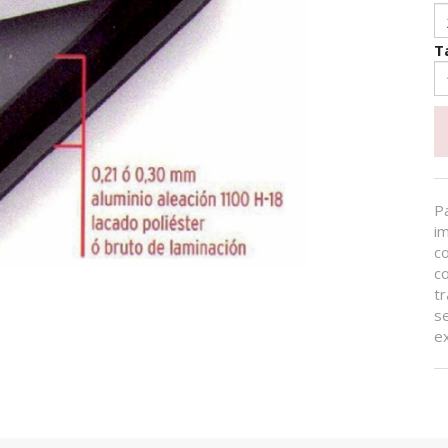
T
Pa
i
c
c
tr
se
e