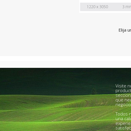
Elija 
Visite 
product
seccion
que nec
negocio
Todos n
una cal
experie
satisfe