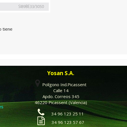
o tiene
Yosan S.A.
Polígono Ind.Picassent
Calle 14
Apdo. Correos 345
46220 Picassent (Valencia)
es
34 96 123 25 11
34 96 123 57 67