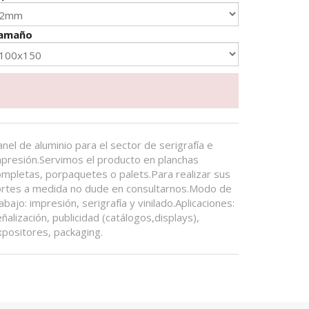
amaño
nel de aluminio para el sector de serigrafía e
mpresión.Servimos el producto en planchas
ompletas, porpaquetes o palets.Para realizar sus
ortes a medida no dude en consultarnos.Modo de
abajo: impresión, serigrafía y vinilado.Aplicaciones:
ñalización, publicidad (catálogos,displays),
xpositores, packaging.