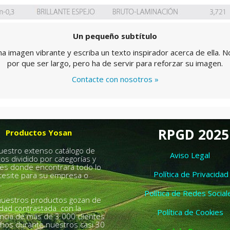
Un pequeño subtítulo
una imagen vibrante y escriba un texto inspirador acerca de ella. N
por que ser largo, pero ha de servir para reforzar su imagen.
Contacte con nosotros »
RPGD 2025
Productos Yosan
nuestro extenso catálogo de
Aviso Legal
os dividido por categorías y
es donde encontrará todo lo
Política de Privacidad
esite para su empresa o
.
Política de Redes Social
uestros productos gozan de
idad contrastada con la
Política de Cookies
ncia de más de 3.000 clientes
chos durante nuestros casi 30