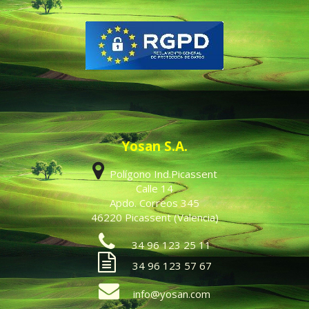
Yosan S.A.
Polígono Ind.Picassent
Calle 14
Apdo. Correos 345
46220 Picassent (Valencia)
34 96 123 25 11
34 96 123 57 67
info@yosan.com