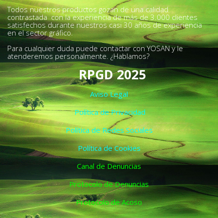
Todos nuestros productos gozan de una calidad
contrastada con la experiencia de más de 3.000 clientes
satisfechos durante nuestros casi 30 años de experiencia
en el sector gráfico.
Para cualquier duda puede contactar con YOSAN y le
atenderemos personalmente. ¿Hablamos?
RPGD 2025
Aviso Legal
Política de Privacidad
Política de Redes Sociales
Política de Cookies
Canal de Denuncias
Protocolo de Denuncias
Protocolo de Acoso