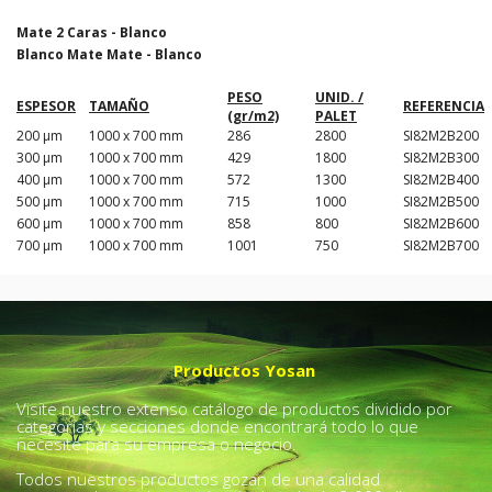
Mate 2 Caras - Blanco
Blanco Mate Mate - Blanco
PESO
UNID. /
ESPESOR
TAMAÑO
REFERENCIA
(gr/m2)
PALET
200 µm
1000 x 700 mm
286
2800
SI82M2B200
300 µm
1000 x 700 mm
429
1800
SI82M2B300
400 µm
1000 x 700 mm
572
1300
SI82M2B400
500 µm
1000 x 700 mm
715
1000
SI82M2B500
600 µm
1000 x 700 mm
858
800
SI82M2B600
700 µm
1000 x 700 mm
1001
750
SI82M2B700
Productos Yosan
Visite nuestro extenso catálogo de productos dividido por
categorías y secciones donde encontrará todo lo que
necesite para su empresa o negocio.
Todos nuestros productos gozan de una calidad