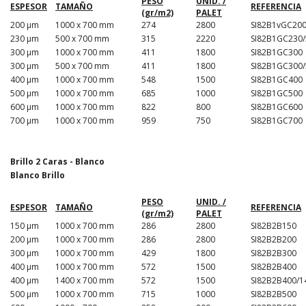
PESO
UNID. /
ESPESOR
TAMAÑO
REFERENCIA
(gr/m2)
PALET
200 µm
1000 x 700 mm
274
2800
SI82B1vGC20
230 µm
500 x 700 mm
315
2220
SI82B1GC230/
300 µm
1000 x 700 mm
411
1800
SI82B1GC300
300 µm
500 x 700 mm
411
1800
SI82B1GC300/
400 µm
1000 x 700 mm
548
1500
SI82B1GC400
500 µm
1000 x 700 mm
685
1000
SI82B1GC500
600 µm
1000 x 700 mm
822
800
SI82B1GC600
700 µm
1000 x 700 mm
959
750
SI82B1GC700
Brillo 2 Caras - Blanco
Blanco Brillo
PESO
UNID. /
ESPESOR
TAMAÑO
REFERENCIA
(gr/m2)
PALET
150 µm
1000 x 700 mm
286
2800
SI82B2B150
200 µm
1000 x 700 mm
286
2800
SI82B2B200
300 µm
1000 x 700 mm
429
1800
SI82B2B300
400 µm
1000 x 700 mm
572
1500
SI82B2B400
400 µm
1400 x 700 mm
572
1500
SI82B2B400/1
500 µm
1000 x 700 mm
715
1000
SI82B2B500