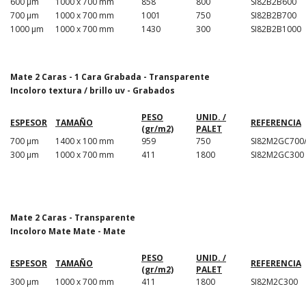
600 µm
1000 x 700 mm
858
800
SI82B2B600
700 µm
1000 x 700 mm
1001
750
SI82B2B700
1000 µm
1000 x 700 mm
1430
300
SI82B2B1000
Mate 2 Caras - 1 Cara Grabada - Transparente
Incoloro textura / brillo uv - Grabados
PESO
UNID. /
ESPESOR
TAMAÑO
REFERENCIA
(gr/m2)
PALET
700 µm
1400 x 100 mm
959
750
SI82M2GC700
300 µm
1000 x 700 mm
411
1800
SI82M2GC300
Mate 2 Caras - Transparente
Incoloro Mate Mate - Mate
PESO
UNID. /
ESPESOR
TAMAÑO
REFERENCIA
(gr/m2)
PALET
300 µm
1000 x 700 mm
411
1800
SI82M2C300