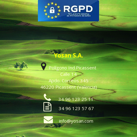
Yosan S.A.
Polígono Ind.Picassent
Calle 14
Apdo. Correos 345
46220 Picassent (Valencia)
34 96 123 25 11
34 96 123 57 67
info@yosan.com