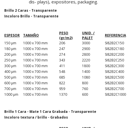
dis- plays), expositores, packaging.
Brillo 2 Caras - Transparente
Incoloro Brillo - Transparente
PESO
UNID. /
ESPESOR
TAMAÑO
REFERENCIA
(gr/m2)
PALET
150 µm
1000 x 700 mm
206
3000
SI82B2C150
180 µm
1000 x 700 mm
247
2900
SI82B2C180
200 µm
1000 x 700 mm
274
2800
SI82B2C200
250 µm
1000 x 700 mm
343
2220
SI82B2C250
300 µm
1000 x 700 mm
411
1800
SI82B2C300
400 µm
1000 x 700 mm
548
1400
SI82B2C400
500 µm
1000 x 700 mm
685
1080
SI82B2C500
600 µm
1000 x 700 mm
822
800
SI82B2C600
700 µm
1000 x 700 mm
959
760
SI82B2C700
1000 µm
1000 x 700 mm
1370
600
SI82B2C1000
Brillo 1 Cara - Mate 1 Cara Grabada - Transparente
Incoloro textura / brillo - Grabados