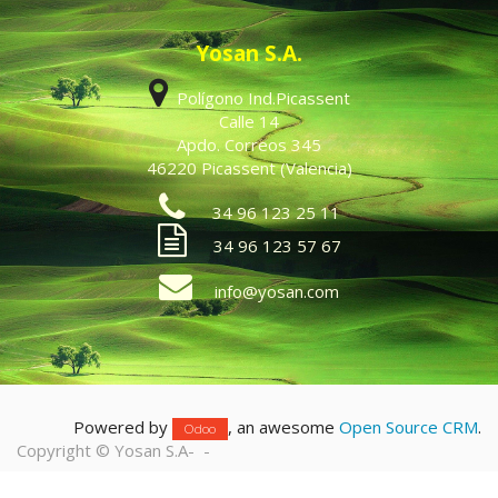
Yosan S.A.
Polígono Ind.Picassent
Calle 14
Apdo. Correos 345
46220 Picassent (Valencia)
34 96 123 25 11
34 96 123 57 67
info@yosan.com
Powered by
, an awesome
Open Source CRM
.
Odoo
Copyright ©
Yosan S.A
-
-